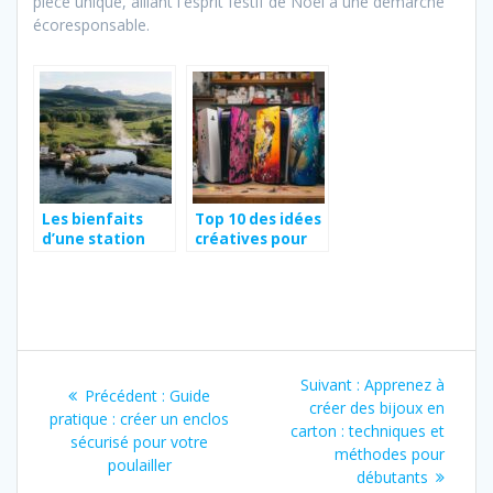
pièce unique, alliant l'esprit festif de Noël à une démarche
écoresponsable.
Les bienfaits
Top 10 des idées
d’une station
créatives pour
thermale en
personnaliser sa
Auvergne pour
PS5 avec style
votre santé
Navigation
Article
Suivant :
Apprenez à
Article
Précédent :
Guide
de
suivant
créer des bijoux en
précédent
pratique : créer un enclos
:
carton : techniques et
:
sécurisé pour votre
l’article
méthodes pour
poulailler
débutants