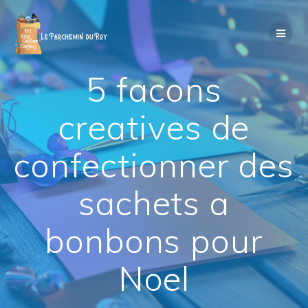
Passer
au
contenu
5 facons
creatives de
confectionner des
sachets a
bonbons pour
Noel