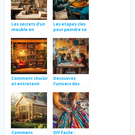
Les secrets d’un
Les etapes cles
meuble en
pour peindre sa
carton solide et
voiture soi-
durable
meme : conseils
d’experts et
techniques
professionnelles
Comment choisir
Decouvrez
et entretenir
l’univers des
des jolis book
creations
nook a
artisanales et
construire pour
ethiques pour
votre
toute la famille
bibliotheque
Comment
DIY facile :