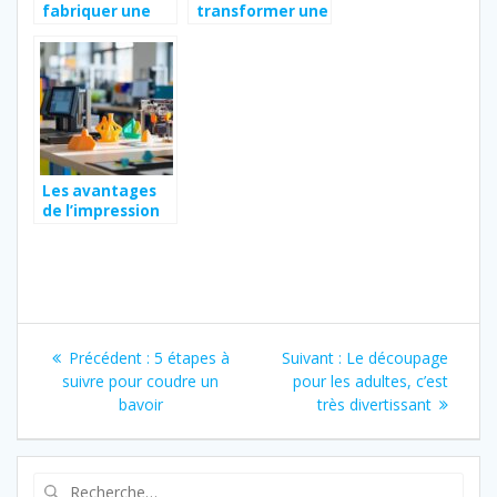
fabriquer une
transformer une
veranda en bois
robe en jupe
soi-meme pour
sans couture et
agrandir la
offrez une
maison tout en
nouvelle vie à
maitrisant les
votre pièce
differents types
de verre
Les avantages
de l’impression
3D en ligne pour
vos projets
personnalisés
Navigation
Article
Article
Précédent :
5 étapes à
Suivant :
Le découpage
de
précédent
suivant
suivre pour coudre un
pour les adultes, c’est
:
:
bavoir
très divertissant
l’article
Recherche