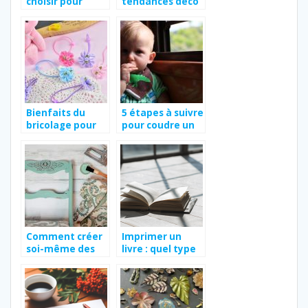
choisir pour
tendances déco
l’anniversaire de
pour recevoir
mon enfant ?
vos convives
Bienfaits du
5 étapes à suivre
bricolage pour
pour coudre un
les enfants
bavoir
Comment créer
Imprimer un
soi-même des
livre : quel type
objets de
d’impression
décoration ?
choisir ?