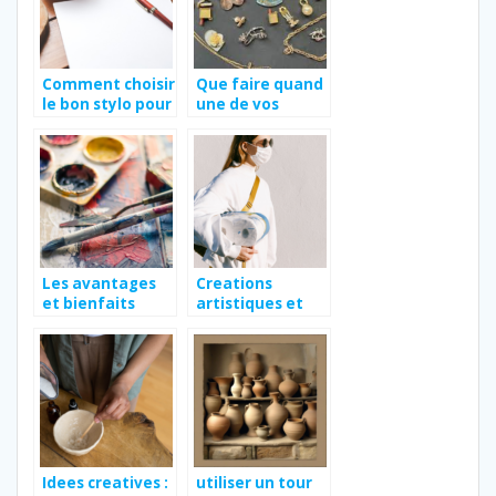
Comment choisir
Que faire quand
le bon stylo pour
une de vos
ses travaux ?
boucles
d’oreilles est
cassee?
Les avantages
Creations
et bienfaits
artistiques et
insoupçonnés de
pratiques avec
la peinture par
des rouleaux de
numéros
papier toilette
Idees creatives :
utiliser un tour